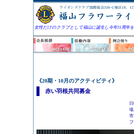
女性だけのクラブとして福山に誕生し今年31周年
《20期・10月のアクティビティ》
赤い羽根共同募金
日
場
市
フ