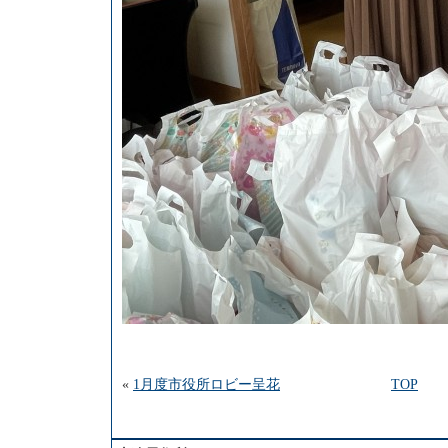
«
1月度市役所ロビー呈花
TOP