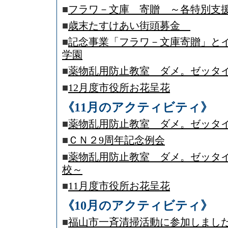
■
フラワ－文庫 寄贈 ～各特別支
■
歳末たすけあい街頭募金
■
記念事業「フラワ－文庫寄贈」と
学園
■
薬物乱用防止教室 ダメ。ゼッタ
■
12月度市役所お花呈花
《11月のアクティビティ》
■
薬物乱用防止教室 ダメ。ゼッタ
■
ＣＮ２9周年記念例会
■
薬物乱用防止教室 ダメ。ゼッタ
校～
■
11月度市役所お花呈花
《10月のアクティビティ》
■
福山市一斉清掃活動に参加しまし