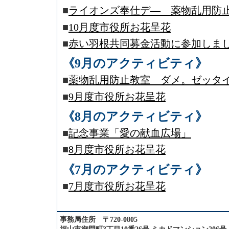
■
ライオンズ奉仕デ― 薬物乱用防
■
10月度市役所お花呈花
■
赤い羽根共同募金活動に参加しま
《9月のアクティビティ》
■
薬物乱用防止教室 ダメ。ゼッタ
■
9月度市役所お花呈花
《8月のアクティビティ》
■
記念事業「愛の献血広場」
■
8月度市役所お花呈花
《7月のアクティビティ》
■
7月度市役所お花呈花
事務局住所 〒720-0805