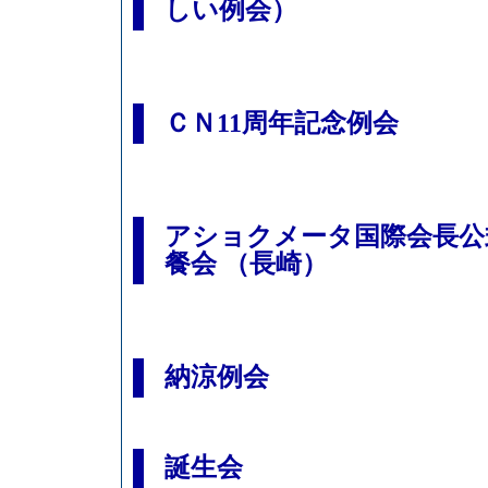
しい例会）
ＣＮ11周年記念例会
アショクメータ国際会長公
餐会 （長崎）
納涼例会
誕生会