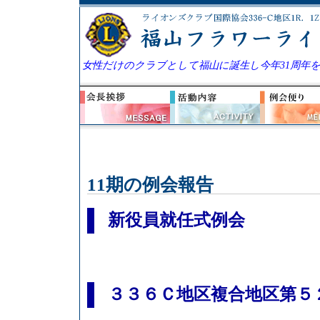
女性だけのクラブとして福山に誕生し今年31周年
11期の例会報告
新役員就任式例会
３３６Ｃ地区複合地区第５